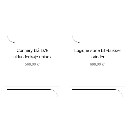
Connery blå L/Æ
Logique sorte bib-bukser
uldundertrøje unisex
kvinder
569,00
kr.
699,00
kr.