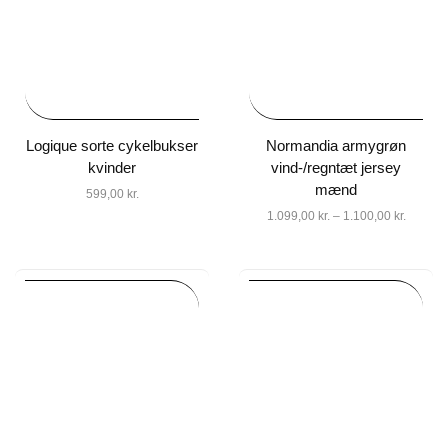
Logique sorte cykelbukser
Normandia armygrøn
kvinder
vind-/regntæt jersey
mænd
599,00
kr.
1.099,00
kr.
–
1.100,00
kr.