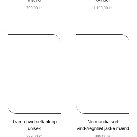
799,00
kr.
1.199,00
kr.
Trama hvid nettanktop
Normandia sort
unisex
vind-/regntæt jakke mænd
299,00
kr.
899,00
kr.