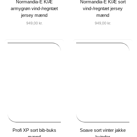
Normandia-E K/Æ
Normandia-E K/Æ sort
armygrøn vind-/regntæt
vind-/regntæt jersey
jersey mænd
mænd
949,00
kr.
949,00
kr.
Profi XP sort bib-buks
Soave sort vinter jakke
mænd
kvinder