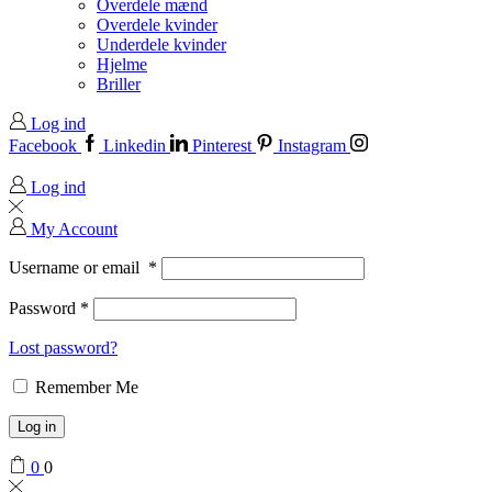
Overdele mænd
Overdele kvinder
Underdele kvinder
Hjelme
Briller
Log ind
Facebook
Linkedin
Pinterest
Instagram
Log ind
My Account
Username or email
*
Password
*
Lost password?
Remember Me
Log in
0
0