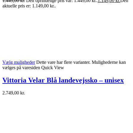
1.449,00
kr.
Den oprindelige pris var: 1.449,00 kr..
1.149,00
kr.
Den
aktuelle pris er: 1.149,00 kr..
Vælg muligheder
Dette vare har flere varianter. Mulighederne kan
vælges på varesiden
Quick View
Vittoria Velar Blå landevejssko – unisex
2.749,00
kr.