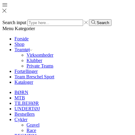
Search input
Search
Menu
Kategorier
Forside
Shop
Teamtøj
Virksomheder
Klubber
Private Teams
Fortællinger
Team Breschel Sport
Kataloger
BØRN
MTB
TILBEHØR
UNDERTØJ
Bestsellers
Cykler
Gravel
Race