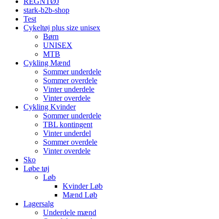
REGNTØJ
stark-b2b-shop
Test
Cykeltøj plus size unisex
Børn
UNISEX
MTB
Cykling Mænd
Sommer underdele
Sommer overdele
Vinter underdele
Vinter overdele
Cykling Kvinder
Sommer underdele
TBL kontingent
Vinter underdel
Sommer overdele
Vinter overdele
Sko
Løbe tøj
Løb
Kvinder Løb
Mænd Løb
Lagersalg
Underdele mænd