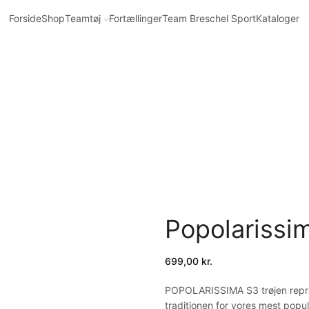
Forside
Shop
Teamtøj
Fortællinger
Team Breschel Sport
Kataloger
Popolarissim
699,00
kr.
POPOLARISSIMA S3 trøjen repræ
traditionen for vores mest popu