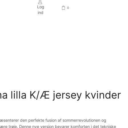
Log
0
ind
Return to previous page
a lilla K/Æ jersey kvinder
senterer den perfekte fusion af sommerrevolutionen og
lære trøje. Denne nye version bevarer komforten i det tekniske