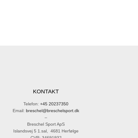
KONTAKT
Telefon:
+45 20237350
Email:
breschel@breschelsport.dk
–
Breschel Sport ApS
Islandsvej 5 1.sal, 4681 Herfølge
CVR: 34691932