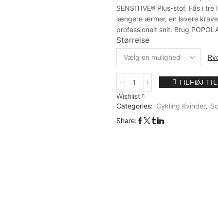
SENSITIVE® Plus-stof. Fås i tre l
længere ærmer, en lavere krave
professionelt snit. Brug POPOL
Størrelse
Ry
TILFØJ TI
Wishlist
Categories:
Cykling Kvinder
,
So
Share: