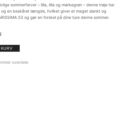
ivlige sommerfarver – lilla, lilla og mørkegrøn – denne trøje har
 og en beskåret længde, hvilket giver et meget slankt og
ARISSIMA S3 og gør en forskel på dine ture denne sommer.
d
L KURV
mmer overdele