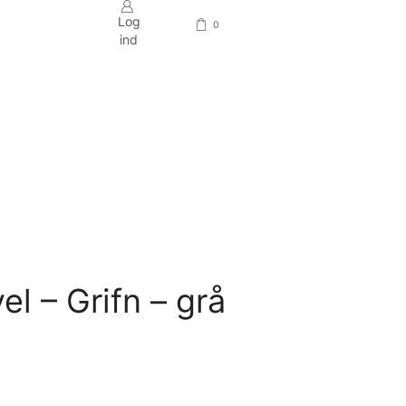
Log
0
ind
Return to previous page
el – Grifn – grå