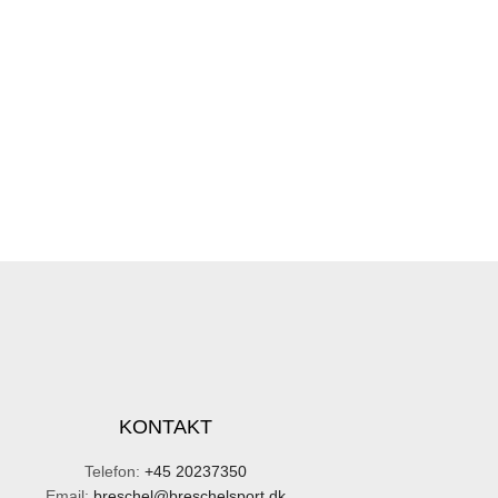
KONTAKT
Telefon:
+45 20237350
Email:
breschel@breschelsport.dk