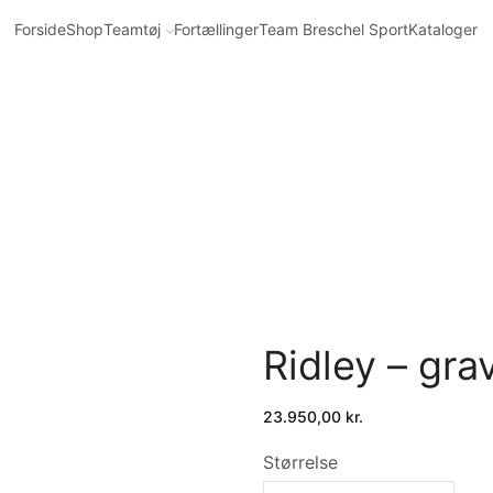
Forside
Shop
Teamtøj
Fortællinger
Team Breschel Sport
Kataloger
Ridley – grav
23.950,00
kr.
Størrelse